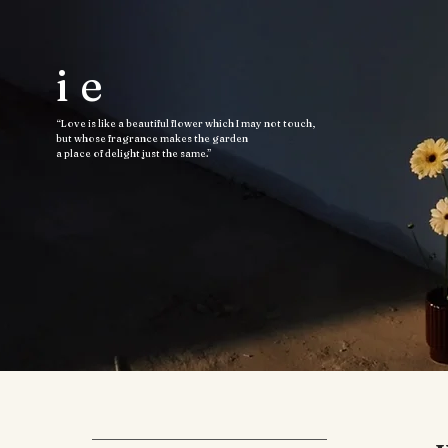
ie
“Love is like a beautiful flower which I may not touch,
but whose fragrance makes the garden
a place of delight just the same.”