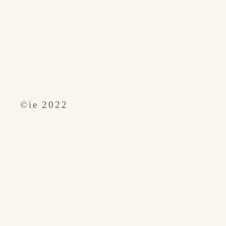
​©︎ie 2022