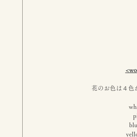
<wo
花のお色は４色
whi
p
bl
yell