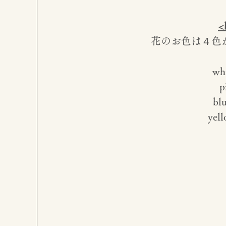
<
花のお色は４色
whi
p
bl
yell