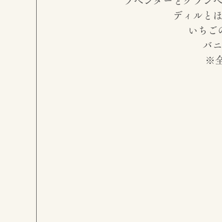
ラベンダーとクラン
ディルと
いちご
バ
※