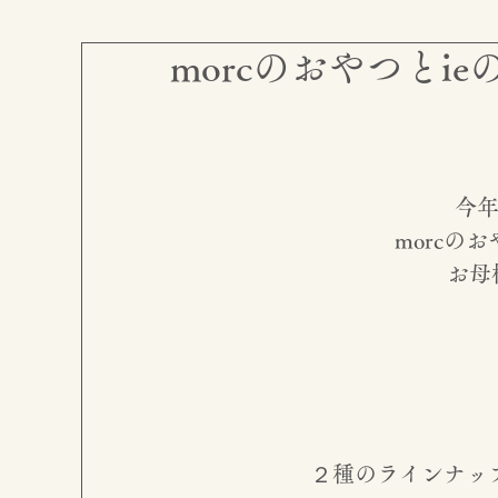
morcのおやつとie
今
morcのお
お母様
２種のラインナッ