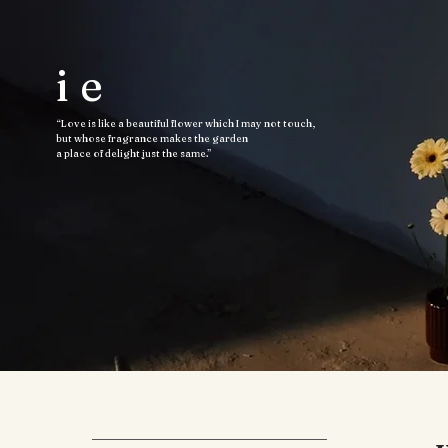
ie
“Love is like a beautiful flower which I may not touch,
but whose fragrance makes the garden
a place of delight just the same.”