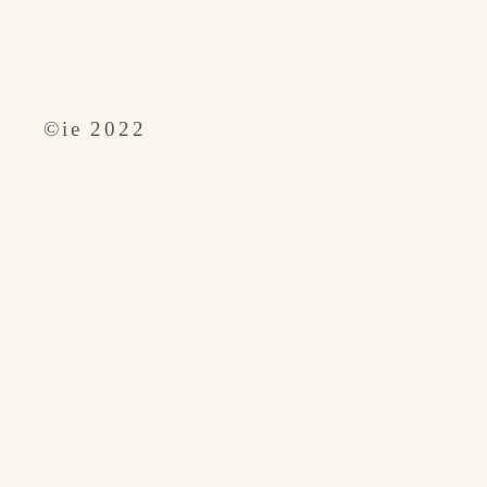
​©︎ie 2022