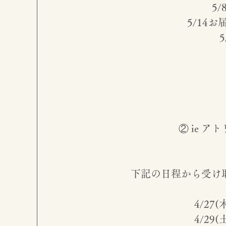
5/
5/14お
5
② ie ア
下記の日程から受け
4/27(木
4/29(土