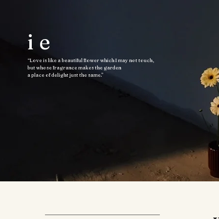
ie
“Love is like a beautiful flower which I may not touch,
but whose fragrance makes the garden
a place of delight just the same.”