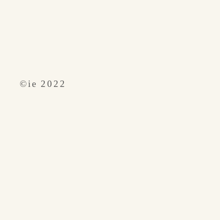
​©︎ie 2022