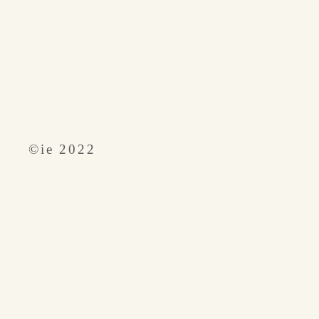
​©︎ie 2022