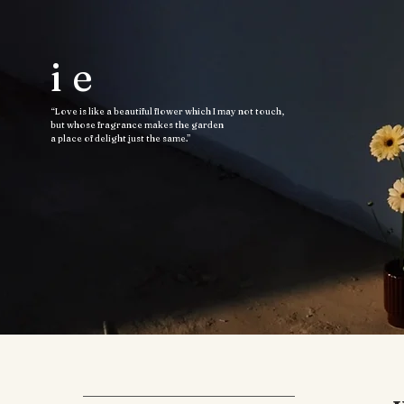
ie
“Love is like a beautiful flower which I may not touch,
but whose fragrance makes the garden
a place of delight just the same.”