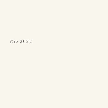
​©︎ie 2022