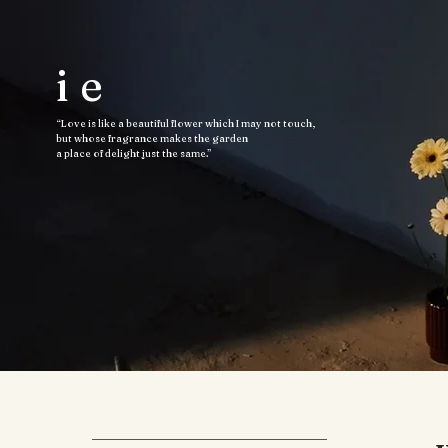
ie
“Love is like a beautiful flower which I may not touch,
but whose fragrance makes the garden
a place of delight just the same.”