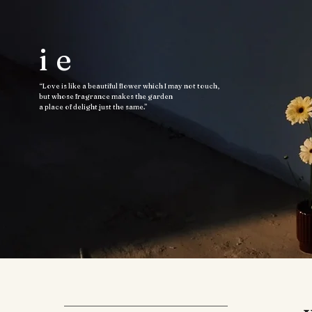
ie
“Love is like a beautiful flower which I may not touch,
but whose fragrance makes the garden
a place of delight just the same.”