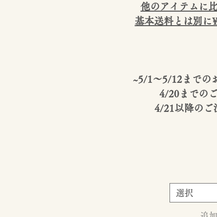
他のアイテムに
基本送料とは別に¥
~5/1〜5/12ま
4/20までの
4/21以降の
選択
追