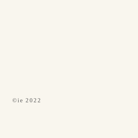
​©︎ie 2022