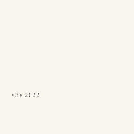
​©︎ie 2022