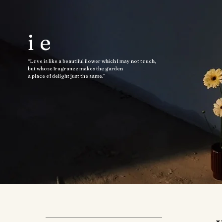
ie
“Love is like a beautiful flower which I may not touch,
but whose fragrance makes the garden
a place of delight just the same.”