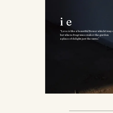
ie
“Love is like a beautiful flower which I may
but whose fragrance makes the garden
a place of delight just the same.”