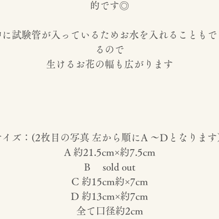
的です◎
中に試験管が入っているためお水を入れることもで
るので
生けるお花の幅も広がります
サイズ：(2枚目の写真 左から順にA 〜Dとなります
A 約21.5cm×約7.5cm
B sold out
C 約15cm約×7cm
D 約13cm×約7cm
全て口径約2cm