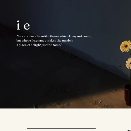
ie
“Love is like a beautiful flower which I may not touch,
but whose fragrance makes the garden
a place of delight just the same.”