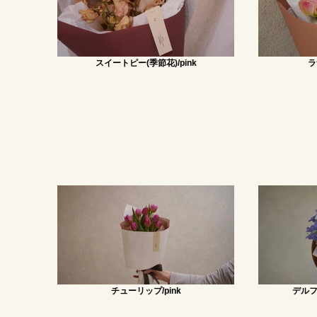
スイートピー(季節花)/pink
ラ
チューリップ/pink
デルフ