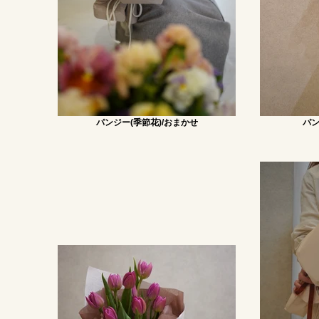
パンジー(季節花)/おまかせ
パン