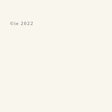
​©︎ie 2022